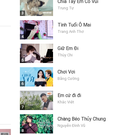
Chia Tay Em Có Vui
Trung Tự
3
Tình Tuổi Ô Mai
Trang Anh Thơ
4
Giữ Em Đi
Thùy Chi
5
Chơi Vơi
Bằng Cường
6
Em cứ đi đi
Khắc Việt
7
Chàng Béo Thủy Chung
Nguyễn Đình Vũ
8