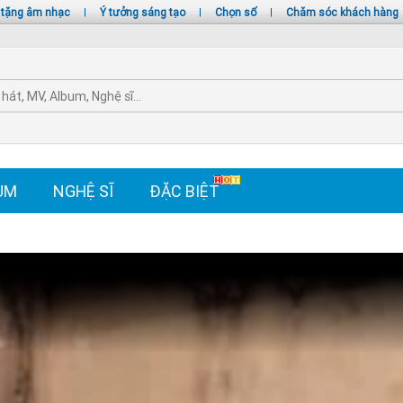
 tặng âm nhạc
|
Ý tưởng sáng tạo
|
Chọn số
|
Chăm sóc khách hàng
UM
NGHỆ SĨ
ĐẶC BIỆT