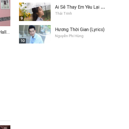
A
i Sẽ Thay Em Yêu Lại Anh
Thái Trinh
9
Hương Thời Gian (Lyrics)
My Everything (Quyên Hally Cover)
Nguyễn Phi Hùng
10