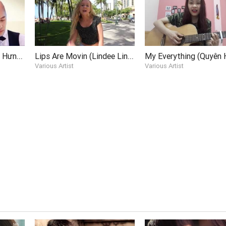
Về Đâu Mái Tóc Tuấn Hưng (MV Nhạc Chế)
Lips Are Movin (Lindee Link Cover)
Various Artist
Various Artist