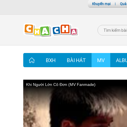
Khuyến mại
|
Quà
BXH
BÀI HÁT
MV
ALB
Khi Người Lớn Cô Đơn (MV Fanmade)