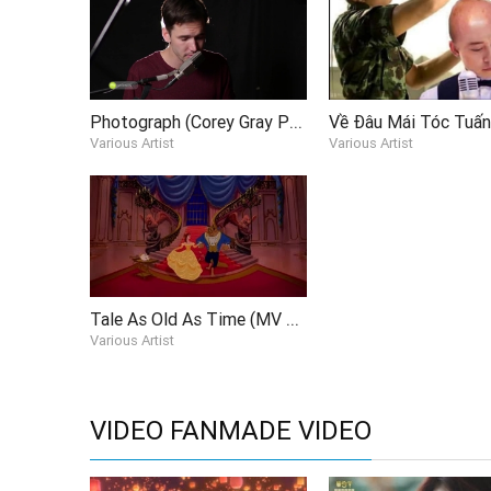
Photograph (Corey Gray Piano Cover)
Various Artist
Various Artist
Tale As Old As Time (MV Fanmade - Beauty And The Beast)
Various Artist
VIDEO FANMADE VIDEO