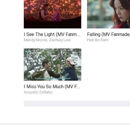
I See The Light (MV Fanmade - Tangled)
Falling (MV Fanmade,
Mandy Moore, Zachary Levi
Park Bo Ram
I Miss You So Much (MV Fanmade, Sub)
Acoustic Collabo