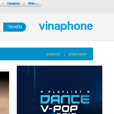
|
Careplus
|
Khác
TÌM KIẾM
ĐĂNG KÝ
|
ĐĂNG NHẬP