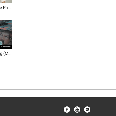
Một Nhà (MV Fanmade Phở Đặc Biệt, Ngọc Thảo)
Bù Nhìn Ở Trong Gương (MV Fanmade)