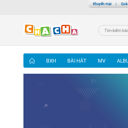
Khuyến mại
|
Quà
BXH
BÀI HÁT
MV
ALB