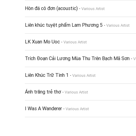
Hòn đá cô đơn (acoustic)
-
Various Artist
Liên khúc tuyệt phẩm Lam Phương 5
-
Various Artist
LK Xuan Mo Uoc
-
Various Artist
Trích Đoạn Cải Lương Mùa Thu Trên Bạch Mã Sơn
-
V
Liên Khúc Trữ Tình 1
-
Various Artist
Ánh trăng trẻ thơ
-
Various Artist
I Was A Wanderer
-
Various Artist