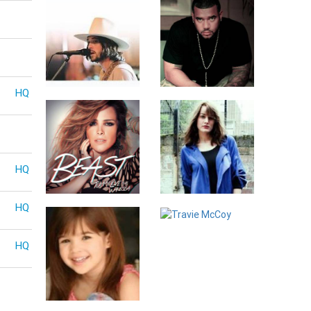
Ryan Bingham
Apollo Brown
HQ
HQ
Tommy Love
Maria Minerva
HQ
Travie McCoy
HQ
Kaitlyn Maher