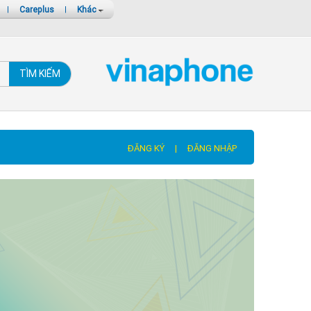
|
Careplus
|
Khác
TÌM KIẾM
ĐĂNG KÝ
|
ĐĂNG NHẬP