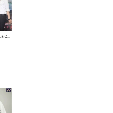
Ca Khúc Cách Mạng Qua Các Bản Phối Mới