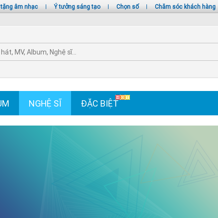
 tặng âm nhạc
|
Ý tưởng sáng tạo
|
Chọn số
|
Chăm sóc khách hàng
UM
NGHỆ SĨ
ĐẶC BIỆT