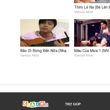
Thím Lê Na (Bé Lên 
Various Artist
Bão Ơi Đừng Đến Nữa (Nhạc Chế)
Various Artist
Various Artist
TRỢ GIÚP