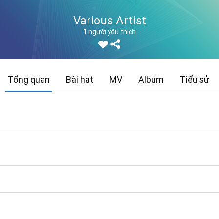
Various Artist
1 người yêu thích
Tổng quan
Bài hát
MV
Album
Tiểu sử