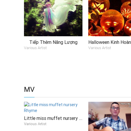
Tiếp Thêm Năng Lượng
Various Artist
Various Artist
MV
Little miss muffet nursery Rhyme
Various Artist