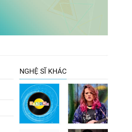
NGHỆ SĨ KHÁC
Brave
Catey Shaw