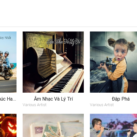
Tuyển Tập Các Ca Khúc Hay Nhất Về Phượt
Âm Nhạc Và Lý Trí
Đập Phá
Various Artist
Various Artist