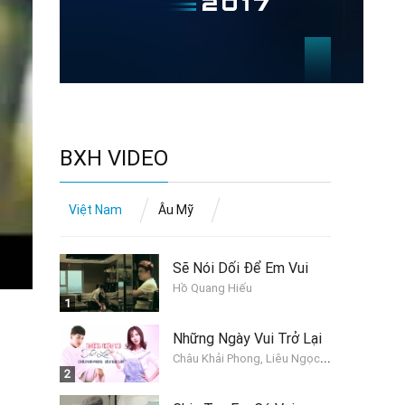
BXH VIDEO
Việt Nam
Âu Mỹ
Sẽ Nói Dối Để Em Vui
Hồ Quang Hiếu
1
Những Ngày Vui Trở Lại
C
hâu Khải Phong, Liêu Ngọc Lan
2