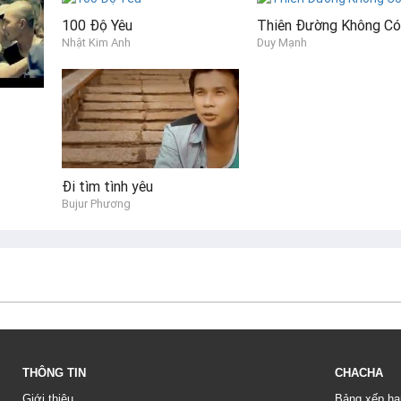
100 Độ Yêu
Nhật Kim Anh
Duy Mạnh
Đi tìm tình yêu
Bujur Phương
THÔNG TIN
CHACHA
Giới thiệu
Bảng xếp hạ