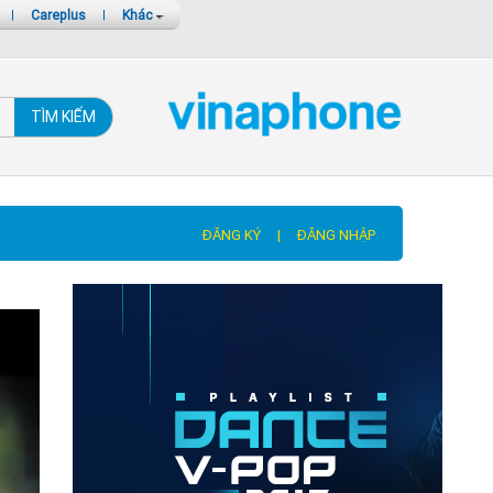
|
Careplus
|
Khác
TÌM KIẾM
ĐĂNG KÝ
|
ĐĂNG NHẬP