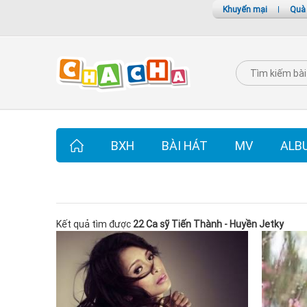
Khuyến mại
|
Quà
BXH
BÀI HÁT
MV
ALB
Kết quả tìm được
22 Ca sỹ Tiến Thành - Huyền Jetky