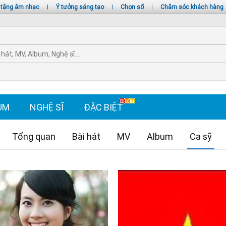
 tặng âm nhạc
|
Ý tưởng sáng tạo
|
Chọn số
|
Chăm sóc khách hàng
UM
NGHỆ SĨ
ĐẶC BIỆT
Tổng quan
Bài hát
MV
Album
Ca sỹ