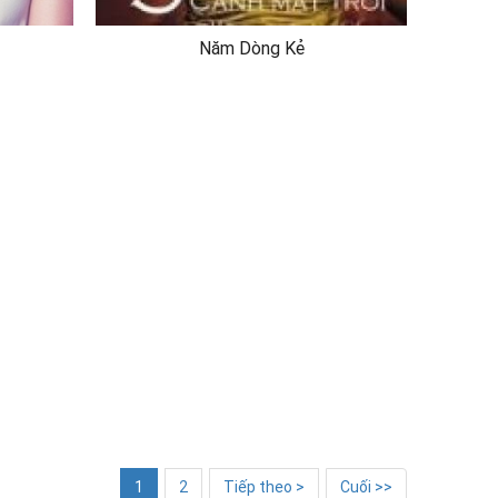
Năm Dòng Kẻ
1
2
Tiếp theo >
Cuối >>