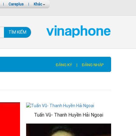
|
Careplus
|
Khác
TÌM KIẾM
ĐĂNG KÝ
|
ĐĂNG NHẬP
Tuấn Vũ- Thanh Huyền Hải Ngoại