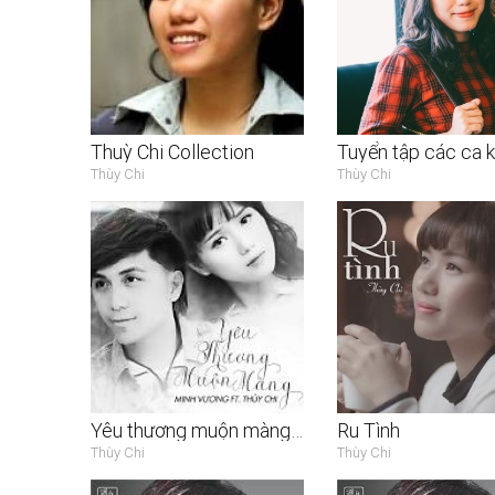
Thuỳ Chi Collection
Thùy Chi
Thùy Chi
Yêu thương muộn màng (Single)
Ru Tình
Thùy Chi
Thùy Chi