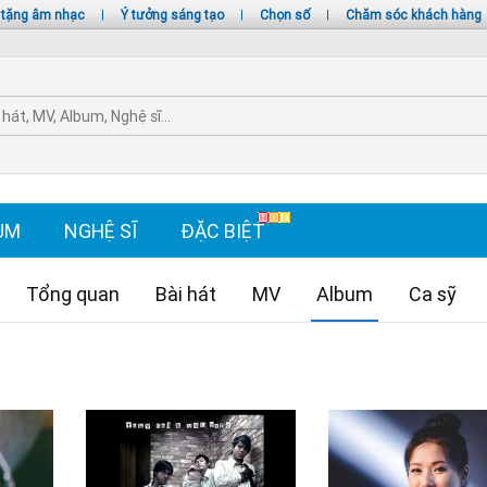
 tặng âm nhạc
|
Ý tưởng sáng tạo
|
Chọn số
|
Chăm sóc khách hàng
UM
NGHỆ SĨ
ĐẶC BIỆT
Tổng quan
Bài hát
MV
Album
Ca sỹ