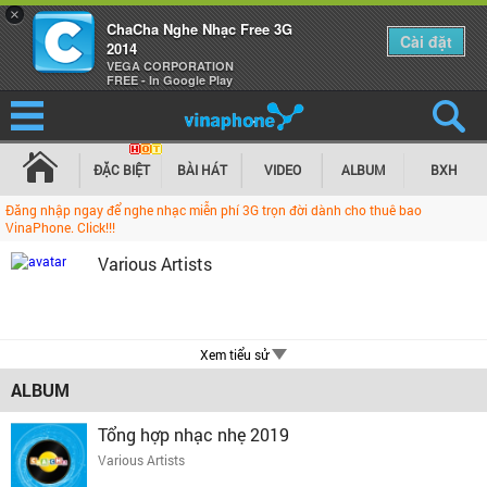
×
ChaCha Nghe Nhạc Free 3G
Cài đặt
2014
VEGA CORPORATION
FREE - In Google Play
ĐẶC BIỆT
BÀI HÁT
VIDEO
ALBUM
BXH
Đăng nhập ngay để nghe nhạc miễn phí 3G trọn đời dành cho thuê bao
VinaPhone. Click!!!
Various Artists
Xem tiểu sử
ALBUM
Tổng hợp nhạc nhẹ 2019
Various Artists