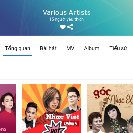
Various Artists
15 người yêu thích
Tổng quan
Bài hát
MV
Album
Tiểu sử