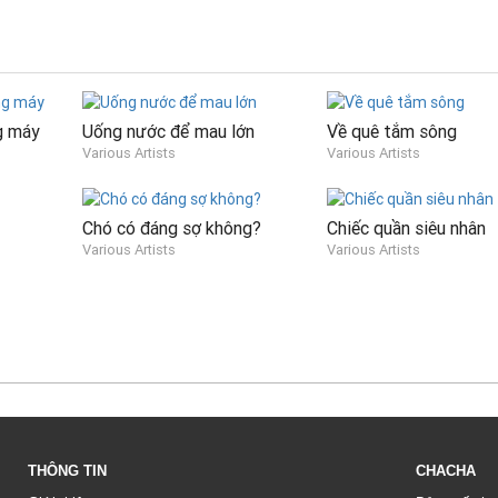
g máy
Uống nước để mau lớn
Về quê tắm sông
Various Artists
Various Artists
Chó có đáng sợ không?
Chiếc quần siêu nhân
Various Artists
Various Artists
THÔNG TIN
CHACHA