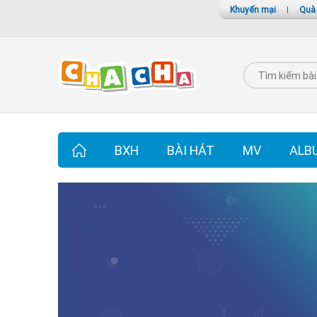
Khuyến mại
|
Quà
BXH
BÀI HÁT
MV
ALB