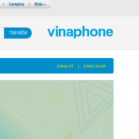
|
Careplus
|
Khác
TÌM KIẾM
ĐĂNG KÝ
|
ĐĂNG NHẬP