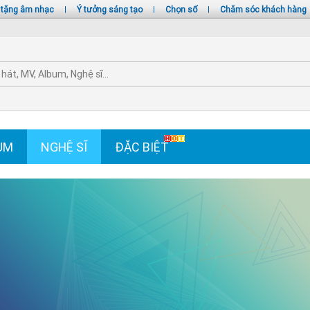
 tặng âm nhạc
|
Ý tưởng sáng tạo
|
Chọn số
|
Chăm sóc khách hàng
UM
NGHỆ SĨ
ĐẶC BIỆT