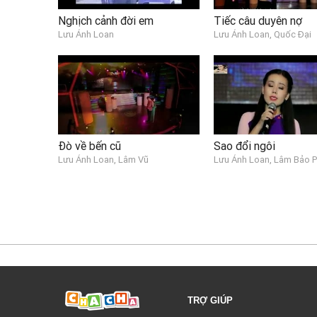
Nghịch cảnh đời em
Tiếc câu duyên nợ
Lưu Ánh Loan
Lưu Ánh Loan, Quốc Đại
Đò về bến cũ
Sao đổi ngôi
Lưu Ánh Loan, Lâm Vũ
Lưu Ánh Loan, Lâm Bảo P
TRỢ GIÚP