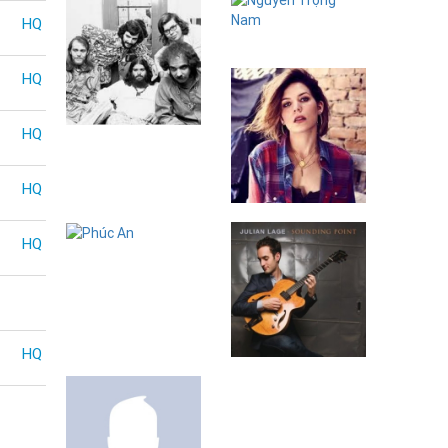
HQ
Nguyễn Trọng
Nam
HQ
Canned Heat
HQ
HQ
Skylar Grey
HQ
Phúc An
HQ
Julian Lage