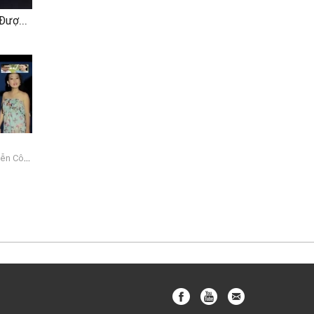
LK Giọng ca dĩ vãng - Được tin em lấy chồng -Làm dâu xứ lạ
Lưu Ánh Loan, Huỳnh Nguyễn Công Bằng