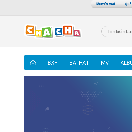
Khuyến mại
|
Quà
BXH
BÀI HÁT
MV
ALB