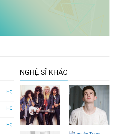
NGHỆ SĨ KHÁC
HQ
HQ
HQ
Cinderella
Connah Evans