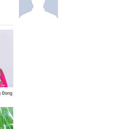
Hird
g Đong