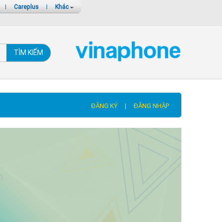
|
Careplus
|
Khác
TÌM KIẾM
ĐĂNG KÝ
|
ĐĂNG NHẬP