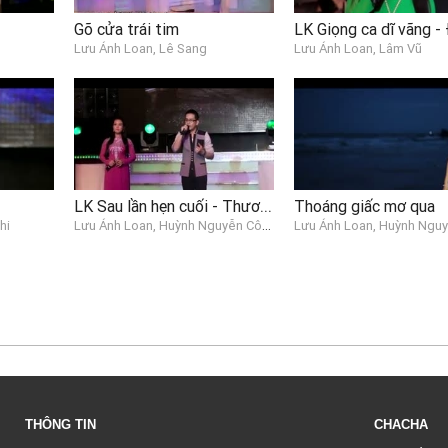
Gõ cửa trái tim
Lưu Ánh Loan, Lê Sang
Lưu Ánh Loan, Lâm Vũ
LK Sau lần hẹn cuối - Thương tình nhân
Thoáng giấc mơ qua
Lưu Ánh Loan, Huỳnh Nguyễn Công Bằng, Dương Hồng Loan, Lê Sang
hi
THÔNG TIN
CHACHA