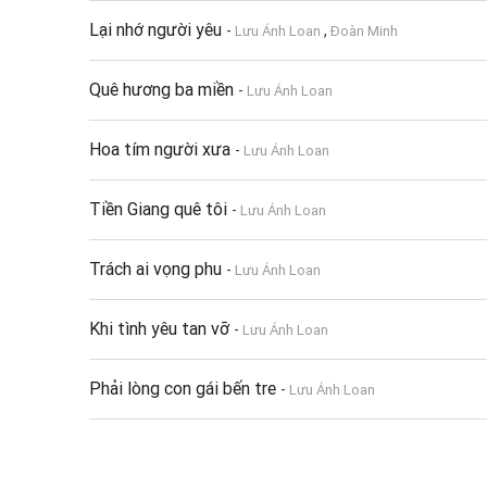
Lại nhớ người yêu
-
,
Lưu Ánh Loan
Đoàn Minh
Quê hương ba miền
-
Lưu Ánh Loan
Hoa tím người xưa
-
Lưu Ánh Loan
Tiền Giang quê tôi
-
Lưu Ánh Loan
Trách ai vọng phu
-
Lưu Ánh Loan
Khi tình yêu tan vỡ
-
Lưu Ánh Loan
Phải lòng con gái bến tre
-
Lưu Ánh Loan