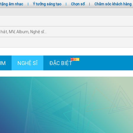
 tặng âm nhạc
|
Ý tưởng sáng tạo
|
Chọn số
|
Chăm sóc khách hàng
UM
NGHỆ SĨ
ĐẶC BIỆT