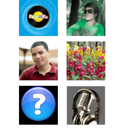
Ngọc Sáng
Laypau Tài
Bình Nguyên
Thu Nga
Vũ Trường Giang
Neo Trọng