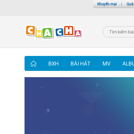
Khuyến mại
|
Quà
BXH
BÀI HÁT
MV
ALB