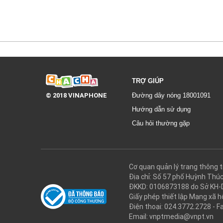
TRỢ GIÚP
© 2018 VINAPHONE
Đường dây nóng 18001091
Hướng dẫn sử dụng
Câu hỏi thường gặp
Cơ quan quản lý trang thôn
Địa chỉ: Số 57 phố Huỳnh Thú
ĐKKD: 0106873188 do Sở KH-
Giấy phép thiết lập Mạng xã
Điện thoại: 024.3772.2728 - F
Email: vnptmedia@vnpt.vn