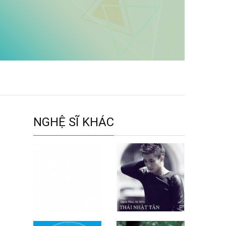
NGHỆ SĨ KHÁC
Zackp
Thái Nhật Tân