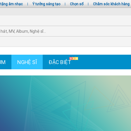
 tặng âm nhạc
|
Ý tưởng sáng tạo
|
Chọn số
|
Chăm sóc khách hàng
UM
NGHỆ SĨ
ĐẶC BIỆT