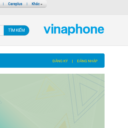
|
Careplus
|
Khác
TÌM KIẾM
ĐĂNG KÝ
|
ĐĂNG NHẬP