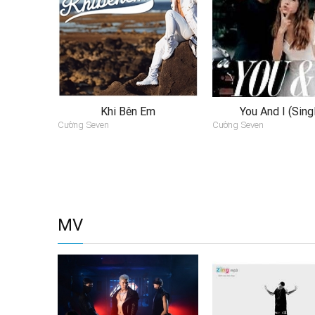
Khi Bên Em
You And I (Sing
Cường Seven
Cường Seven
MV