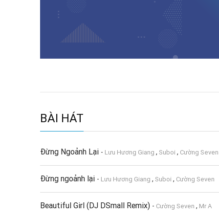
BÀI HÁT
Đừng Ngoảnh Lại
-
,
,
Lưu Hương Giang
Suboi
Cường Seven
Đừng ngoảnh lại
-
,
,
Lưu Hương Giang
Suboi
Cường Seven
Beautiful Girl (DJ DSmall Remix)
-
,
Cường Seven
Mr A