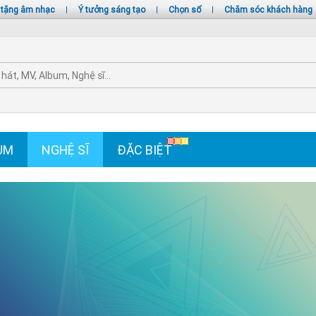
 tặng âm nhạc
|
Ý tưởng sáng tạo
|
Chọn số
|
Chăm sóc khách hàng
UM
NGHỆ SĨ
ĐẶC BIỆT