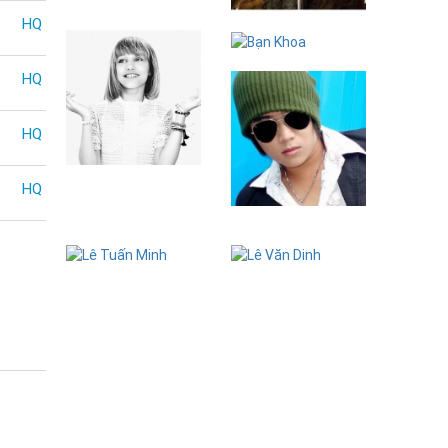
Đinh Hương
HQ
Bạn Khoa
HQ
HQ
Grace
HQ
VanderWaal
Huỳnh Bảo
Khang
Lê Tuấn Minh
Lê Văn Dinh