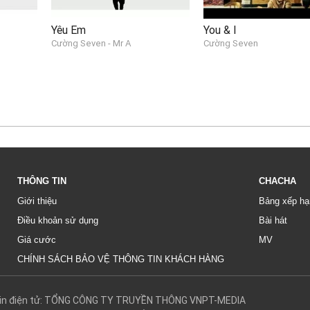
Yêu Em
You & I
Cường Seven - Mr A
Cường Seven
THÔNG TIN
CHACHA
Giới thiệu
Bảng xếp hạ
Điều khoản sử dụng
Bài hát
Giá cước
MV
CHÍNH SÁCH BẢO VỆ THÔNG TIN KHÁCH HÀNG
g tin điện tử: TỔNG CÔNG TY TRUYỀN THÔNG VNPT-MEDIA