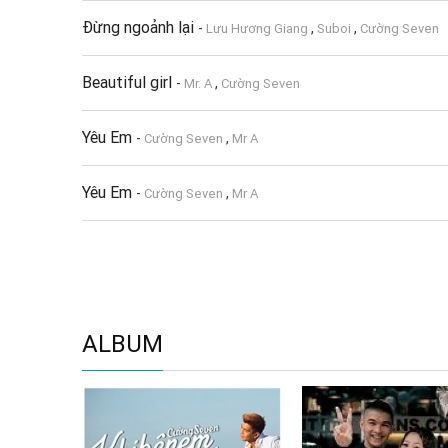
Đừng ngoảnh lại
-
,
,
Lưu Hương Giang
Suboi
Cường Seven
Beautiful girl
-
,
Mr. A
Cường Seven
Yêu Em
-
,
Cường Seven
Mr A
Yêu Em
-
,
Cường Seven
Mr A
ALBUM