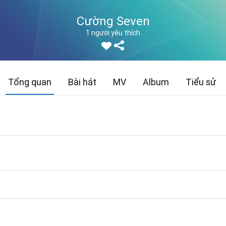
Cường Seven
1 người yêu thích
Tổng quan
Bài hát
MV
Album
Tiểu sử