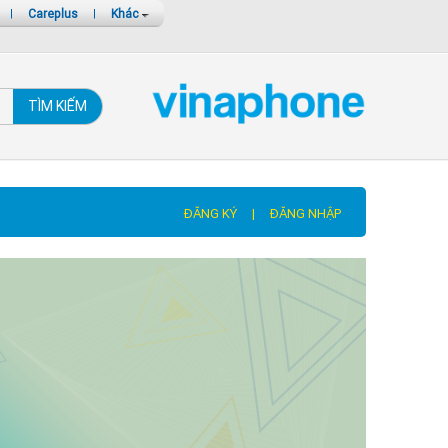
|
Careplus
|
Khác
TÌM KIẾM
ĐĂNG KÝ
|
ĐĂNG NHẬP