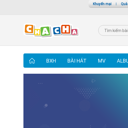
Khuyến mại
|
Quà
BXH
BÀI HÁT
MV
ALB