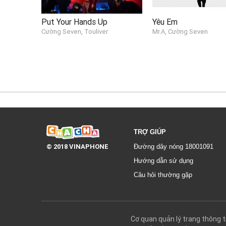
Put Your Hands Up
Yêu Em
Cường Seven, Touliver
Mr.A, Cường Seven
TRỢ GIÚP
© 2018 VINAPHONE
Đường dây nóng 18001091
Hướng dẫn sử dụng
Câu hỏi thường gặp
Cơ quan quản lý trang thôn