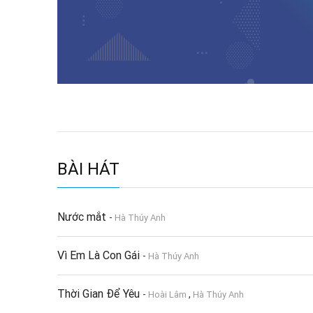
BÀI HÁT
Nước mắt
-
Hà Thúy Anh
Vì Em Là Con Gái
-
Hà Thúy Anh
Thời Gian Để Yêu
-
,
Hoài Lâm
Hà Thúy Anh