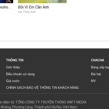
Tha Thứ Cho Em (Liveshow Mưa Rừng)
Bởi Vì Em Cần Anh
Hà Thúy Anh
THÔNG TIN
CHACHA
Giới thiệu
Bảng xếp hạ
Điều khoản sử dụng
Bài hát
Giá cước
MV
CHÍNH SÁCH BẢO VỆ THÔNG TIN KHÁCH HÀNG
g tin điện tử: TỔNG CÔNG TY TRUYỀN THÔNG VNPT-MEDIA
c Kháng, Phường Láng, Thành phố Hà Nội, Việt Nam.