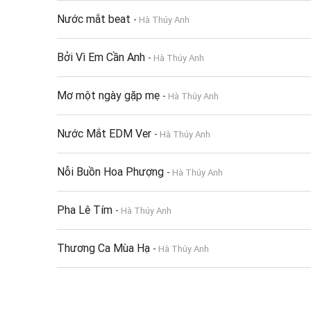
Nước mắt beat
-
Hà Thúy Anh
Bởi Vì Em Cần Anh
-
Hà Thúy Anh
Mơ một ngày gặp mẹ
-
Hà Thúy Anh
Nước Mắt EDM Ver
-
Hà Thúy Anh
Nỗi Buồn Hoa Phượng
-
Hà Thúy Anh
Pha Lê Tím
-
Hà Thúy Anh
Thương Ca Mùa Hạ
-
Hà Thúy Anh