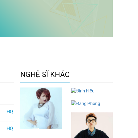
NGHỆ SĨ KHÁC
Đình Hiếu
Đăng Phong
HQ
HQ
Phương Anh Idol