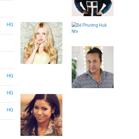
Lynk Lee
HQ
Bé Phương Huệ
Nhi
Dove Cameron
HQ
Lê Minh Sơn
HQ
HQ
Jhene Aiko