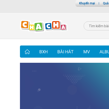
Khuyến mại
|
Quà
BXH
BÀI HÁT
MV
ALB