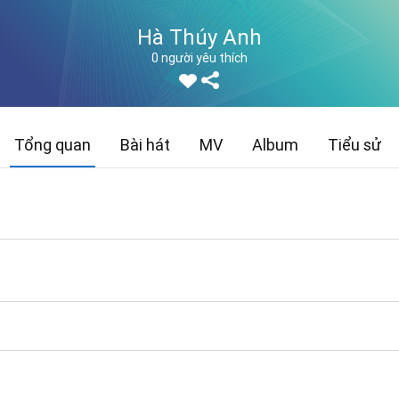
Hà Thúy Anh
0 người yêu thích
Tổng quan
Bài hát
MV
Album
Tiểu sử