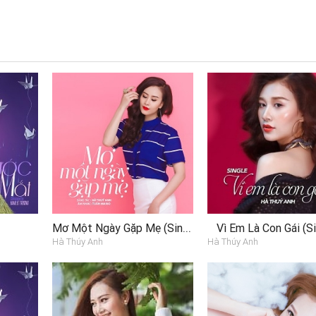
Mơ Một Ngày Gặp Mẹ (Single)
Vì Em Là Con Gái (Si
Hà Thúy Anh
Hà Thúy Anh