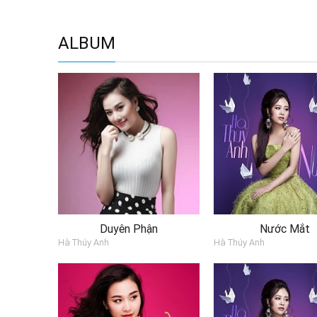
ALBUM
Duyên Phận
Nước Mắt
Hà Thúy Anh
Hà Thúy Anh