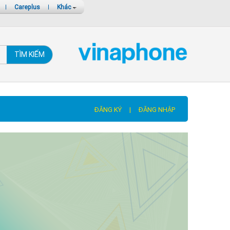
|
Careplus
|
Khác
TÌM KIẾM
ĐĂNG KÝ
|
ĐĂNG NHẬP