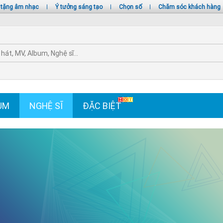
 tặng âm nhạc
|
Ý tưởng sáng tạo
|
Chọn số
|
Chăm sóc khách hàng
UM
NGHỆ SĨ
ĐẶC BIỆT