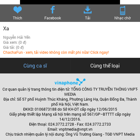
Thích
Facebook
Tải
Nhạc chờ
Xa
Nguyễn Hải Yến
Giá xem: (0 đ)
Giá tải: (0 đ)
ChachaFun - xem, tải video không còn mất phí nữa! Click ngay!
Cùng ca sĩ
Cùng thể loại
Cơ quan quản lý trang thông tin điện tử: TỔNG CÔNG TY TRUYỀN THÔNG VNPT-
MEDIA
Địa chỉ: Số 57 phố Huỳnh Thúc Kháng, Phường Láng Hạ, Quận Đống Đa, Thành
phố Hà Nội, Việt Nam.
ĐKKD: 0106873188 do Sở KH-DT cấp ngày 12/06/2015
Giấy phép thiết lập Mạng xã hội trên mạng số 567/GP–BTTTT cấp ngày
14/12/2016.
Điện thoại: 024.3772.2728 - Fax: 024.3772.2733
Email: vnptmedia@vnpt.vn
Chịu trách nhiệm quản lý nội dung: Ông Vũ Trường Giang - TGĐ VNPT Media