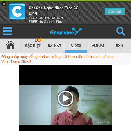
×
ChaCha Nghe Nhạc Free 3G
Cài đặt
2014
VEGA CORPORATION
FREE - In Google Play
ĐẶC BIỆT
BÀI HÁT
VIDEO
ALBUM
BXH
Đăng nhập ngay để nghe nhạc miễn phí 3G trọn đời dành cho thuê bao
VinaPhone. Click!!!