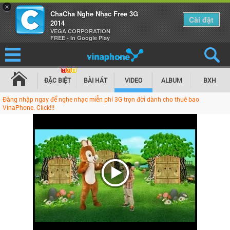
×
ChaCha Nghe Nhạc Free 3G
Cài đặt
2014
VEGA CORPORATION
FREE - In Google Play
ĐẶC BIỆT
BÀI HÁT
VIDEO
ALBUM
BXH
Đăng nhập ngay để nghe nhạc miễn phí 3G trọn đời dành cho thuê bao
VinaPhone. Click!!!