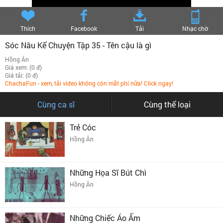
Thích
Facebook
Tải
Nhạc chờ
Sóc Nâu Kể Chuyện Tập 35 - Tên cậu là gì
Hồng Ân
Giá xem: (0 đ)
Giá tải: (0 đ)
ChachaFun - xem, tải video không còn mất phí nữa! Click ngay!
Cùng ca sĩ
Cùng thể loại
Trẻ Cóc
Hồng Ân
Những Họa Sĩ Bút Chì
Hồng Ân
Những Chiếc Áo Ấm