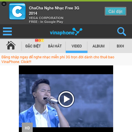
×
ChaCha Nghe Nhạc Free 3G
Cài đặt
2014
VEGA CORPORATION
FREE - In Google Play
ĐẶC BIỆT
BÀI HÁT
VIDEO
ALBUM
BXH
Đăng nhập ngay để nghe nhạc miễn phí 3G trọn đời dành cho thuê bao
VinaPhone. Click!!!
HD