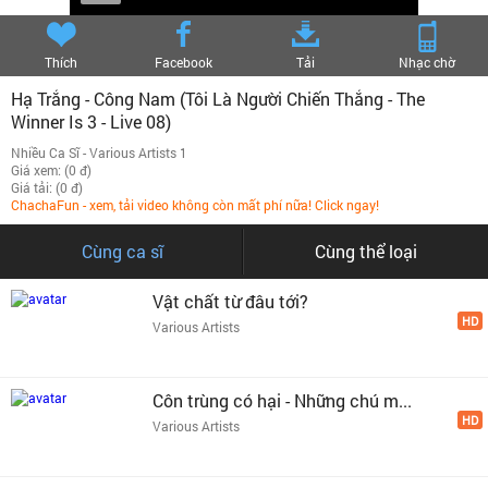
Thích
Facebook
Tải
Nhạc chờ
Hạ Trắng - Công Nam (Tôi Là Người Chiến Thắng - The
Winner Is 3 - Live 08)
Nhiều Ca Sĩ - Various Artists 1
Giá xem: (0 đ)
Giá tải: (0 đ)
ChachaFun - xem, tải video không còn mất phí nữa! Click ngay!
Cùng ca sĩ
Cùng thể loại
Vật chất từ đâu tới?
HD
Various Artists
Côn trùng có hại - Những chú m...
HD
Various Artists