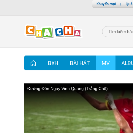
Khuyến mại
|
Quà
BXH
BÀI HÁT
MV
ALB
Đường Đến Ngày Vinh Quang (Trắng Chế)