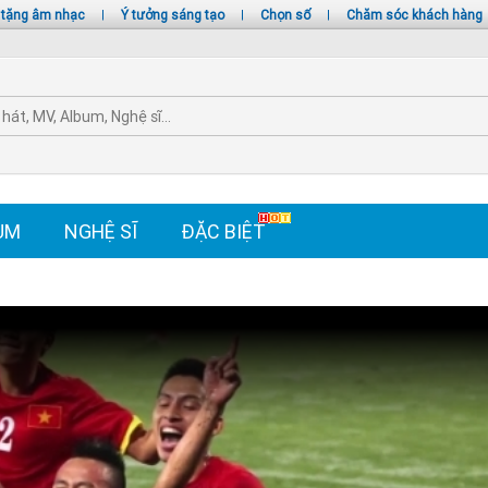
 tặng âm nhạc
|
Ý tưởng sáng tạo
|
Chọn số
|
Chăm sóc khách hàng
UM
NGHỆ SĨ
ĐẶC BIỆT