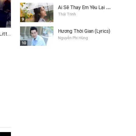
A
i Sẽ Thay Em Yêu Lại Anh
Thái Trinh
9
Hương Thời Gian (Lyrics)
Have Yourself A Merry Little Christmas (Jona Selle, Vanlentina Franco Cover)
Nguyễn Phi Hùng
10