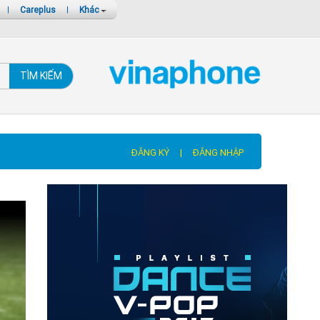
|
Careplus
|
Khác
TÌM KIẾM
ĐĂNG KÝ
|
ĐĂNG NHẬP