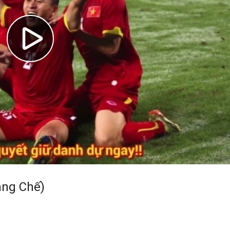
ắng Chế)