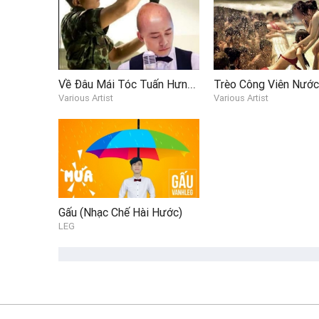
Về Đâu Mái Tóc Tuấn Hưng (MV Nhạc Chế)
Various Artist
Various Artist
Gấu (Nhạc Chế Hài Hước)
LEG