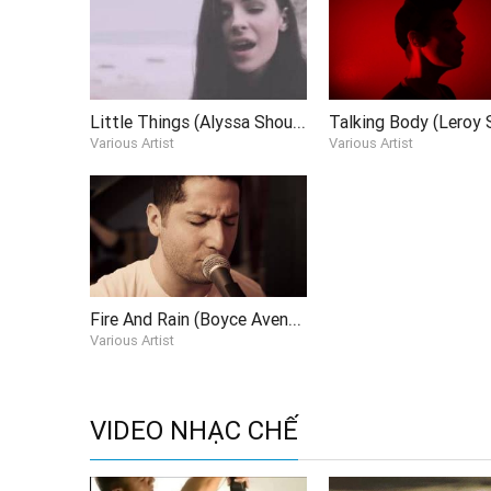
Little Things (Alyssa Shouse, Jonah Marais Cover)
Various Artist
Various Artist
Fire And Rain (Boyce Avenue Cover)
Various Artist
VIDEO NHẠC CHẾ