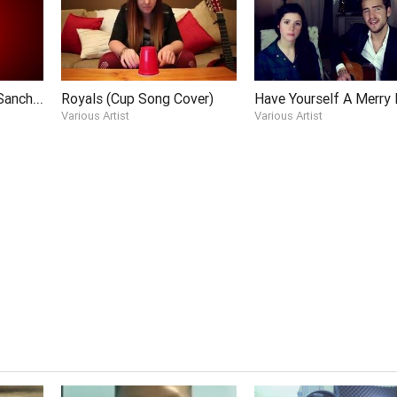
Talking Body (Leroy Sanchez Cover)
Royals (Cup Song Cover)
Various Artist
Various Artist