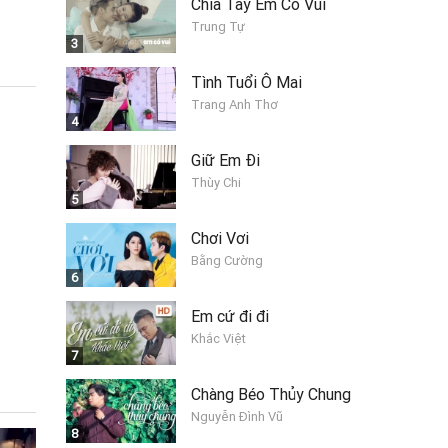
Chia Tay Em Có Vui
Trung Tự
3
Tình Tuổi Ô Mai
Trang Anh Thơ
4
Giữ Em Đi
Thùy Chi
5
Chơi Vơi
Bằng Cường
6
Em cứ đi đi
Khắc Việt
7
Chàng Béo Thủy Chung
Nguyễn Đình Vũ
8