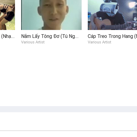
Trèo Công Viên Nước (Nhạc Trắng Chế)
Nắm Lấy Tông Đơ (Tú Ngựa Chế)
Various Artist
Various Artist