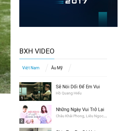
BXH VIDEO
Việt Nam
Âu Mỹ
Sẽ Nói Dối Để Em Vui
Hồ Quang Hiếu
1
Những Ngày Vui Trở Lại
C
hâu Khải Phong, Liêu Ngọc Lan
2