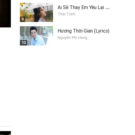
A
i Sẽ Thay Em Yêu Lại Anh
Thái Trinh
9
Hương Thời Gian (Lyrics)
Nguyễn Phi Hùng
10