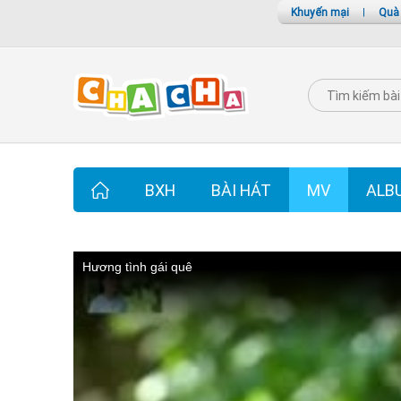
Khuyến mại
|
Quà
BXH
BÀI HÁT
MV
ALB
Hương tình gái quê