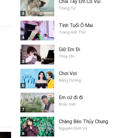
Chia Tay Em Có Vui
Trung Tự
3
Tình Tuổi Ô Mai
Trang Anh Thơ
4
Giữ Em Đi
Thùy Chi
5
Chơi Vơi
Bằng Cường
6
Em cứ đi đi
Khắc Việt
7
Chàng Béo Thủy Chung
Nguyễn Đình Vũ
8