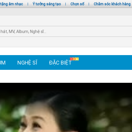
 tặng âm nhạc
|
Ý tưởng sáng tạo
|
Chọn số
|
Chăm sóc khách hàng
UM
NGHỆ SĨ
ĐẶC BIỆT