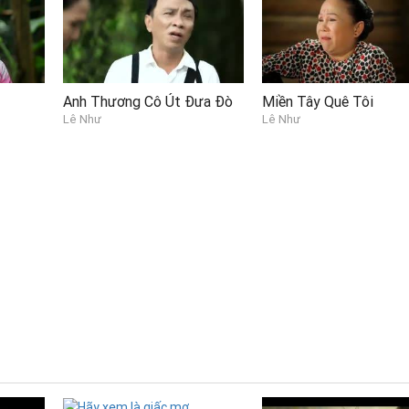
Anh Thương Cô Út Đưa Đò
Miền Tây Quê Tôi
Lê Như
Lê Như