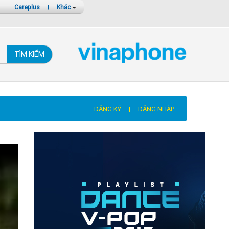
|
Careplus
|
Khác
TÌM KIẾM
ĐĂNG KÝ
|
ĐĂNG NHẬP