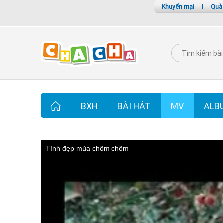
Khuyến mại
|
Quà
BXH
BÀI HÁT
MV
ALB
Tình đẹp mùa chôm chôm