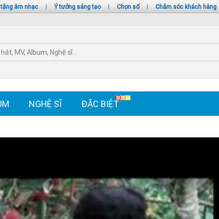
 tặng âm nhạc
|
Ý tưởng sáng tạo
|
Chọn số
|
Chăm sóc khách hàng
UM
NGHỆ SĨ
ĐẶC BIỆT