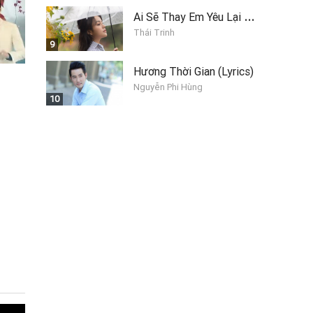
A
i Sẽ Thay Em Yêu Lại Anh
Thái Trinh
9
Hương Thời Gian (Lyrics)
Nguyễn Phi Hùng
10