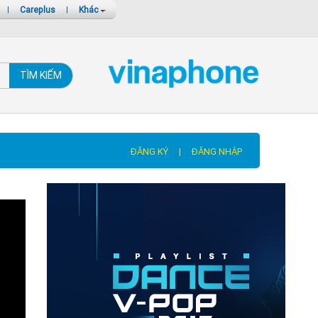
|
Careplus
|
Khác
TÌM KIẾM
ĐĂNG KÝ
|
ĐĂNG NHẬP