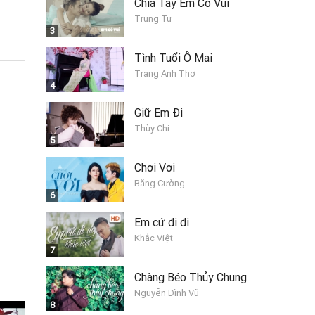
Chia Tay Em Có Vui
Trung Tự
3
Tình Tuổi Ô Mai
Trang Anh Thơ
4
Giữ Em Đi
Thùy Chi
5
Chơi Vơi
Bằng Cường
6
Em cứ đi đi
Khắc Việt
7
Chàng Béo Thủy Chung
Nguyễn Đình Vũ
8