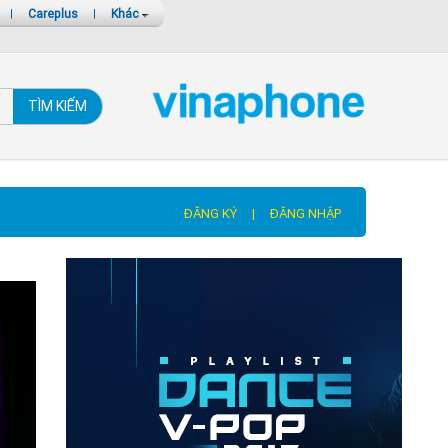
|
Careplus
|
Khác
TÌM KIẾM
ĐĂNG KÝ
|
ĐĂNG NHẬP