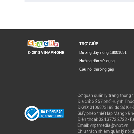
TRỢ GIÚP
© 2018 VINAPHONE
Đường dây nóng 18001091
Hướng dẫn sử dụng
Câu hỏi thường gặp
Cơ quan quản lý trang thôn
Địa chỉ: Số 57 phố Huỳnh Thú
ĐKKD: 0106873188 do Sở KH-
Giấy phép thiết lập Mạng xã
Điện thoại: 024.3772.2728 - F
Email: vnptmedia@vnpt.vn
Chịu trách nhiệm quản lý nội