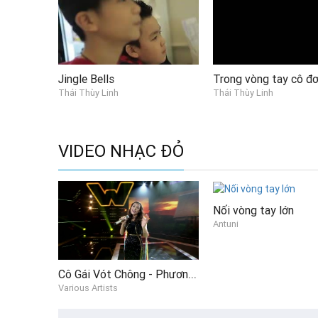
Jingle Bells
Trong vòng tay cô đ
Thái Thùy Linh
Thái Thùy Linh
VIDEO NHẠC ĐỎ
Nối vòng tay lớn
Antuni
Cô Gái Vót Chông - Phương Thủy (Tôi Là Người Chiến Thắng - The Winner Is 3 - Live 07)
Various Artists