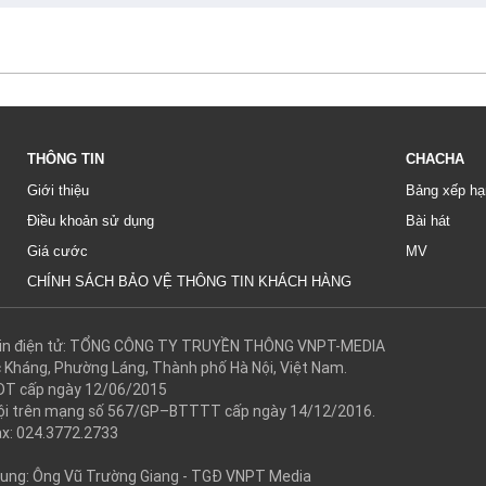
THÔNG TIN
CHACHA
Giới thiệu
Bảng xếp hạ
Điều khoản sử dụng
Bài hát
Giá cước
MV
CHÍNH SÁCH BẢO VỆ THÔNG TIN KHÁCH HÀNG
g tin điện tử: TỔNG CÔNG TY TRUYỀN THÔNG VNPT-MEDIA
c Kháng, Phường Láng, Thành phố Hà Nội, Việt Nam.
DT cấp ngày 12/06/2015
 hội trên mạng số 567/GP–BTTTT cấp ngày 14/12/2016.
ax: 024.3772.2733
 dung: Ông Vũ Trường Giang - TGĐ VNPT Media