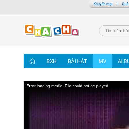
Khuyến mại
|
Quà
BXH
BÀI HÁT
MV
ALB
Error loading media: File could not be played