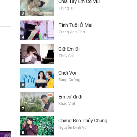
Chia Tay Em Có Vui
Trung Tự
3
Tình Tuổi Ô Mai
Trang Anh Thơ
4
Giữ Em Đi
Thùy Chi
5
Chơi Vơi
Bằng Cường
6
Em cứ đi đi
Khắc Việt
7
Chàng Béo Thủy Chung
Nguyễn Đình Vũ
8