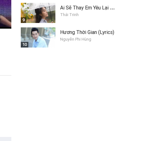
A
i Sẽ Thay Em Yêu Lại Anh
Thái Trinh
9
Hương Thời Gian (Lyrics)
Nguyễn Phi Hùng
10