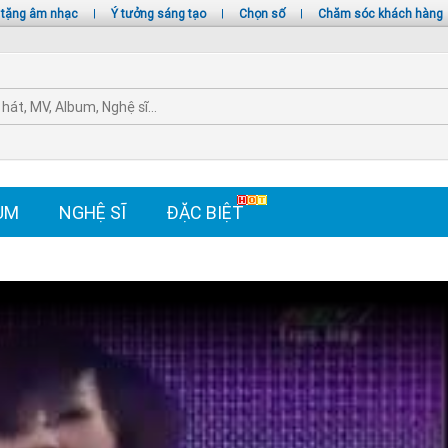
 tặng âm nhạc
|
Ý tưởng sáng tạo
|
Chọn số
|
Chăm sóc khách hàng
UM
NGHỆ SĨ
ĐẶC BIỆT