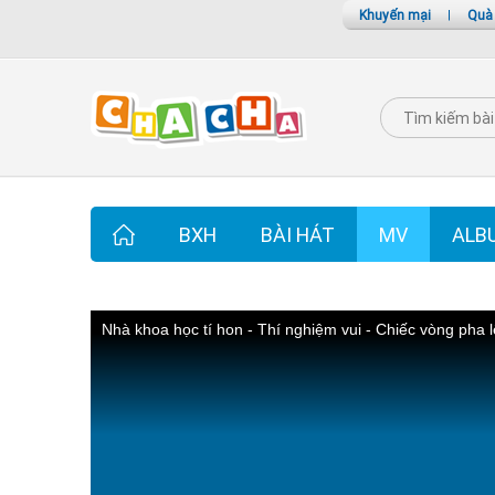
Khuyến mại
|
Quà
BXH
BÀI HÁT
MV
ALB
Nhà khoa học tí hon - Thí nghiệm vui - Chiếc vòng pha l