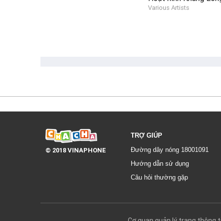
Various Artists
TRỢ GIÚP
© 2018 VINAPHONE
Đường dây nóng 18001091
Hướng dẫn sử dụng
Câu hỏi thường gặp
Cơ quan quản lý trang thôn