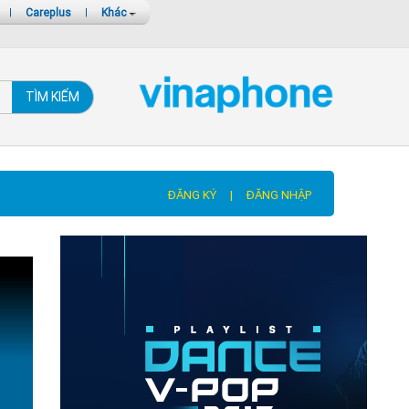
|
Careplus
|
Khác
TÌM KIẾM
ĐĂNG KÝ
|
ĐĂNG NHẬP