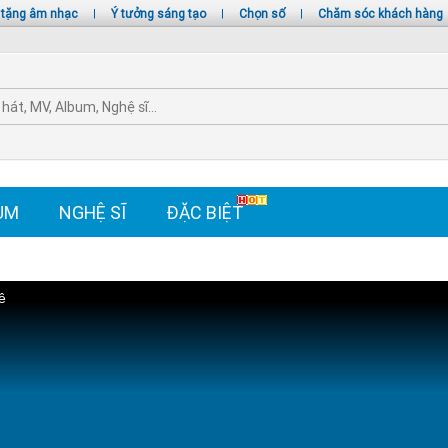
 tặng âm nhạc
|
Ý tưởng sáng tạo
|
Chọn số
|
Chăm sóc khách hàng
UM
NGHỆ SĨ
ĐẶC BIỆT
ê