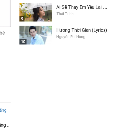
A
i Sẽ Thay Em Yêu Lại Anh
Thái Trinh
9
Hương Thời Gian (Lyrics)
 bé
Nguyễn Phi Hùng
10
Một mình "du ngoạn" bằng xe bus