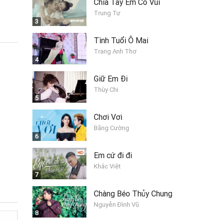
Chia Tay Em Có Vui
Trung Tự
3
Tình Tuổi Ô Mai
Trang Anh Thơ
4
Giữ Em Đi
Thùy Chi
5
Chơi Vơi
Bằng Cường
6
Em cứ đi đi
Khắc Việt
7
Chàng Béo Thủy Chung
Nguyễn Đình Vũ
8