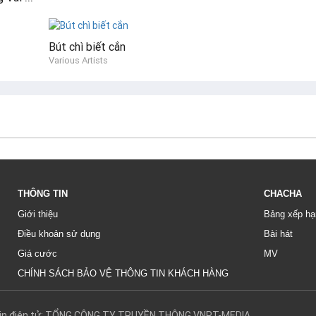
Bút chì biết cắn
Various Artists
THÔNG TIN
CHACHA
Giới thiệu
Bảng xếp hạ
Điều khoản sử dụng
Bài hát
Giá cước
MV
CHÍNH SÁCH BẢO VỆ THÔNG TIN KHÁCH HÀNG
g tin điện tử: TỔNG CÔNG TY TRUYỀN THÔNG VNPT-MEDIA