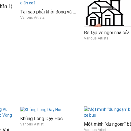
hần 1)
Tại sao phải khởi động và giãn cơ?
Various Artists
Bé tập vẽ ngôi nhà của
Various Artists
Khủng Long Dạy Học
Various Astist
Hoạt hình Khủng Long Vui Nhộn cho trẻ con - Chiếc Vòng Thôi Miên
Various Artists