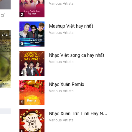
Various Artists
Những bài hát hay nhất của ca sĩ Hiền Thục Phần I
2
Mashup Việt hay nhất
Various Artists
842
3
Nhạc Việt song ca hay nhất
Various Artists
4
Nhạc Xuân Remix
Various Artists
5
N
hạc Xuân Trữ Tình Hay Nhất
Various Artists
6