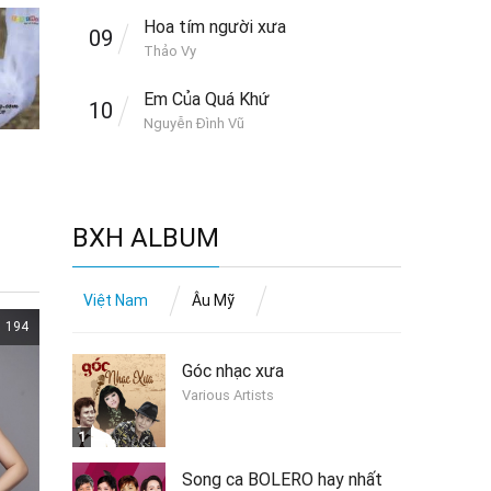
Hoa tím người xưa
09
Thảo Vy
Em Của Quá Khứ
10
Nguyễn Đình Vũ
BXH ALBUM
Việt Nam
Âu Mỹ
194
Góc nhạc xưa
Various Artists
1
Song ca BOLERO hay nhất