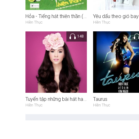
Hỏa - Tiếng hát thiên thần (CD2)
Hiền Thục
Hiền Thục
148
Tuyển tập những bài hát hay nhất của ca sĩ Hiền Thục Phần II
Taurus
Hiền Thục
Hiền Thục