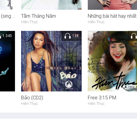
Yêu dấu theo gió bay (single)
Tằm Tháng Năm
Hiền Thục
Hiền Thục
1.345
138
Bảo (CD2)
Free 3:15 PM
Hiền Thục
Hiền Thục