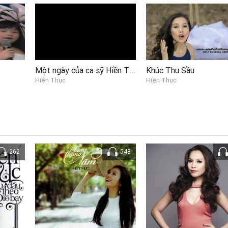
Một ngày của ca sỹ Hiền Thục (p2/4)
Khúc Thu Sầu
Hiền Thục
Hiền Thục
262
548