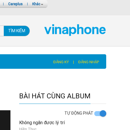
|
Careplus
|
Khác
TÌM KIẾM
ĐĂNG KÝ
|
ĐĂNG NHẬP
BÀI HÁT CÙNG ALBUM
TỰ ĐỘNG PHÁT
Không ngăn được lý trí
Hiền Thục