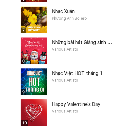
Nhạc Xuân
Phương Anh Bolero
7
N
hững bài hát Giáng sinh hay nhất 2019
Various Artists
8
Nhạc Việt HOT tháng 1
Various Artists
9
Happy Valentine's Day
Various Artists
10