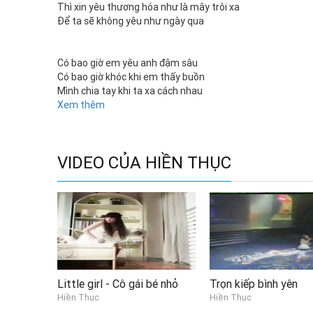
Thì xin yêu thương hóa như là mây trôi xa
Để ta sẽ không yêu như ngày qua
Có bao giờ em yêu anh đậm sâu
Có bao giờ khóc khi em thấy buồn
Mình chia tay khi ta xa cách nhau
Hay vì ngày tháng khiến em đã đổi thay
Xem thêm
Có bao giờ em thương cho tình ta
Có bao giờ xót xa cho mối tình
Nếu như ngày xưa yêu em ít hơn
VIDEO CỦA HIỀN THỤC
Thì lúc này, nước mắt sẽ không rơi…khi em cười !!!
Little girl - Cô gái bé nhỏ
Trọn kiếp bình yên
Hiền Thục
Hiền Thục