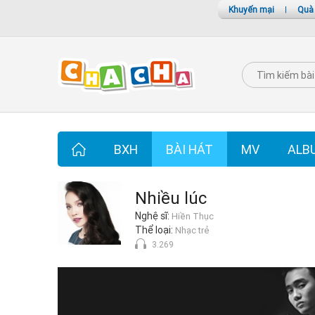
Khuyến mại
|
Quà
BXH
BÀI HÁT
MV
ALB
Nhiều lúc
Nghệ sĩ:
Hiền Thục
Thể loại:
Nhạc trẻ
3.269
Nhiều lúc