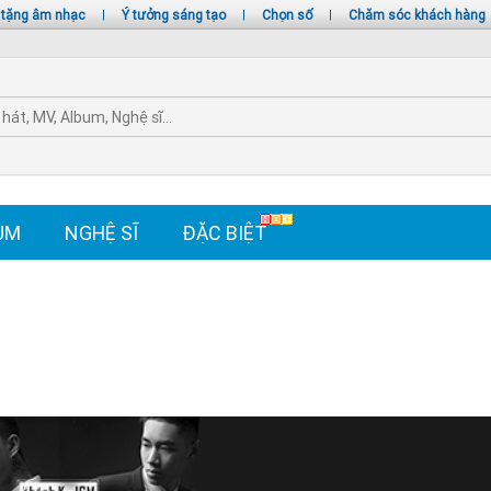
 tặng âm nhạc
|
Ý tưởng sáng tạo
|
Chọn số
|
Chăm sóc khách hàng
UM
NGHỆ SĨ
ĐẶC BIỆT