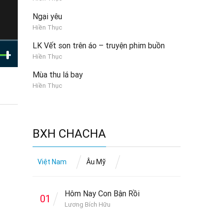
Ngại yêu
Hiền Thục
LK Vết son trên áo – truyện phim buồn
Hiền Thục
Mùa thu lá bay
Hiền Thục
BXH CHACHA
Việt Nam
Âu Mỹ
Hôm Nay Con Bận Rồi
01
Lương Bích Hữu