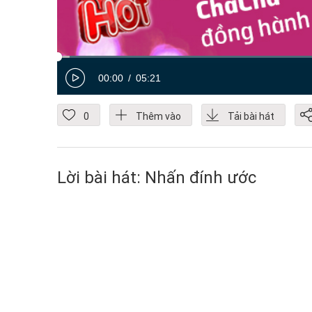
00:00
05:21
0
Thêm vào
Tải bài hát
Lời bài hát: Nhấn đính ước