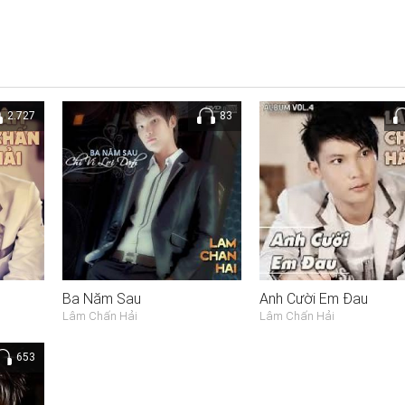
2.727
83
Ba Năm Sau
Anh Cười Em Đau
Lâm Chấn Hải
Lâm Chấn Hải
653