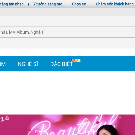
 tặng âm nhạc
|
Ý tưởng sáng tạo
|
Chọn số
|
Chăm sóc khách hàng
UM
NGHỆ SĨ
ĐẶC BIỆT