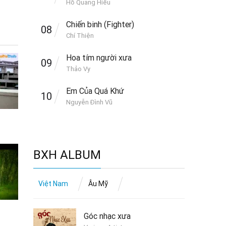
Hồ Quang Hiếu
Chiến binh (Fighter)
08
Chí Thiện
Hoa tím người xưa
09
Thảo Vy
Em Của Quá Khứ
10
Nguyễn Đình Vũ
BXH ALBUM
Việt Nam
Âu Mỹ
Góc nhạc xưa