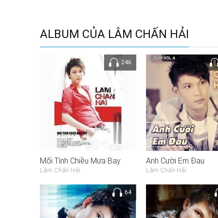
ALBUM CỦA LÂM CHẤN HẢI
246
Mối Tình Chiều Mưa Bay
Anh Cười Em Đau
Lâm Chấn Hải
Lâm Chấn Hải
64