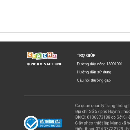
TRỢ GIÚP
© 2018 VINAPHONE
Đường dây nóng 18001091
Hướng dẫn sử dụng
Câu hỏi thường gặp
Cơ quan quản lý trang thôn
Địa chỉ: Số 57 phố Huỳnh Thú
ĐKKD: 0106873188 do Sở KH-
Giấy phép thiết lập Mạng xã
Điện thoại: 024.3772.2728 - F