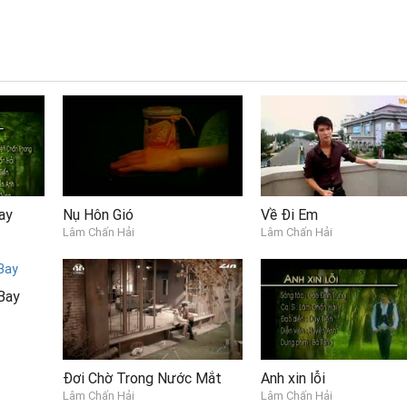
ay
Nụ Hôn Gió
Về Đi Em
Lâm Chấn Hải
Lâm Chấn Hải
Bay
Đơi Chờ Trong Nước Mắt
Anh xin lỗi
Lâm Chấn Hải
Lâm Chấn Hải