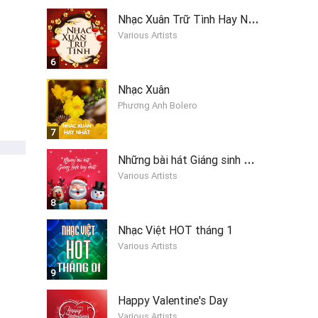
N
hạc Xuân Trữ Tình Hay Nhất
Various Artists
6
Nhạc Xuân
Phương Anh Bolero
7
N
hững bài hát Giáng sinh hay nhất 2019
Various Artists
8
Nhạc Việt HOT tháng 1
Various Artists
9
Happy Valentine's Day
Various Artists