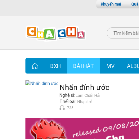
Khuyến mại
|
Quà
BXH
BÀI HÁT
MV
ALB
Nhấn đính ước
Nghệ sĩ:
Lâm Chấn Hải
Thể loại:
Nhạc trẻ
735
Nhấn đính ước