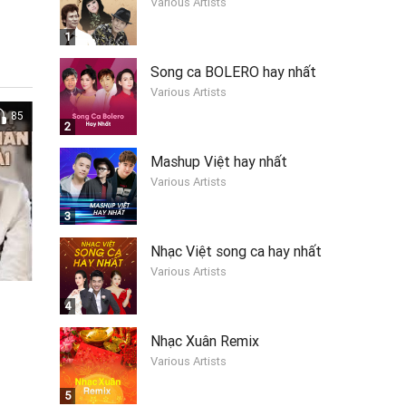
Various Artists
1
Song ca BOLERO hay nhất
Various Artists
85
2
Mashup Việt hay nhất
Various Artists
3
Nhạc Việt song ca hay nhất
Various Artists
4
Nhạc Xuân Remix
Various Artists
5