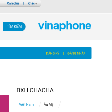
|
Careplus
|
Khác
TÌM KIẾM
ĐĂNG KÝ
|
ĐĂNG NHẬP
BXH CHACHA
Việt Nam
Âu Mỹ