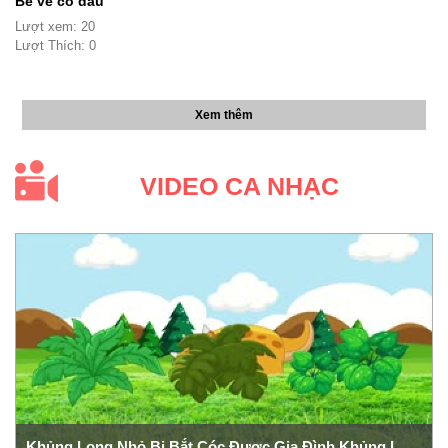
Bé vẽ cô dâu
Lượt xem: 20
Lượt Thích: 0
Xem thêm
VIDEO CA NHẠC
Khủng Long Nhỏ Bị Bắt Cóc Được Gia Đình Khủng Long Giải Cứu