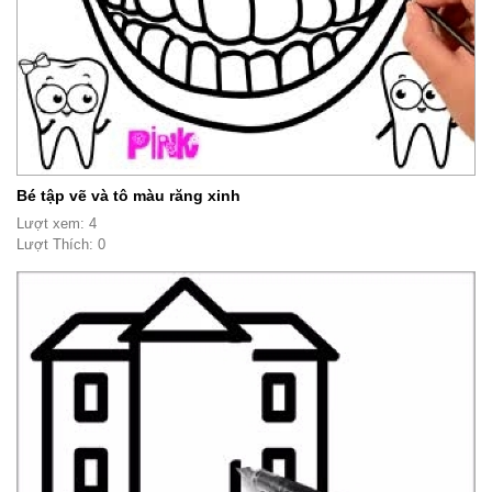
Bé tập vẽ và tô màu răng xinh
Lượt xem: 4
Lượt Thích: 0