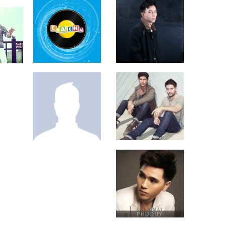
Đông Âu
Dilan Vũ
Nguyễn Xuân
Dan + Shay
Mai
Nguyễn Bá Phú