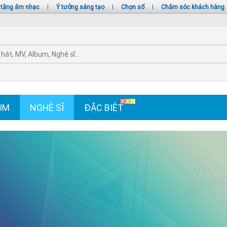
 tặng âm nhạc
|
Ý tưởng sáng tạo
|
Chọn số
|
Chăm sóc khách hàng
UM
NGHỆ SĨ
ĐẶC BIỆT