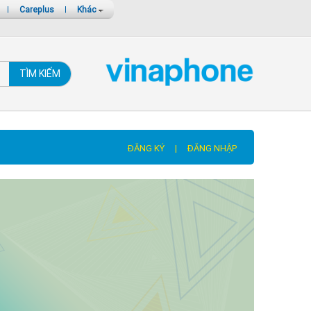
|
Careplus
|
Khác
TÌM KIẾM
ĐĂNG KÝ
|
ĐĂNG NHẬP