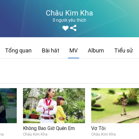
Châu Kim Kha
0 người yêu thích
Tổng quan
Bài hát
MV
Album
Tiểu sử
Không Bao Giờ Quên Em
Vợ Tôi
ha
Châu Kim Kha
Châu Kim Kha