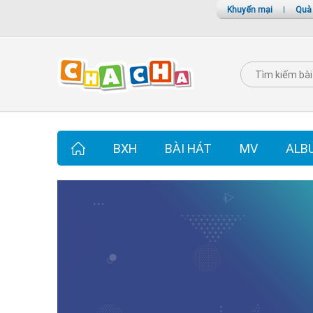
Khuyến mại
|
Quà
BXH
BÀI HÁT
MV
ALB