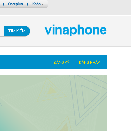
|
Careplus
|
Khác
TÌM KIẾM
ĐĂNG KÝ
|
ĐĂNG NHẬP