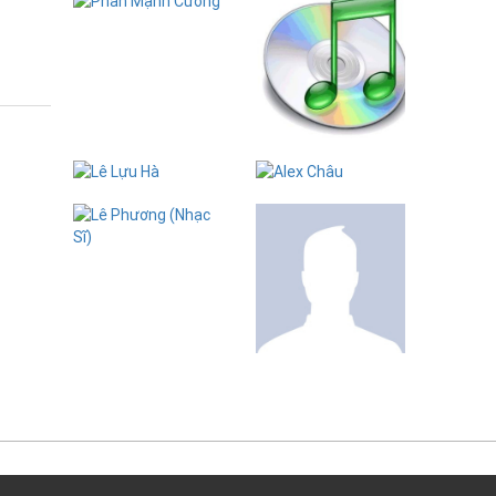
Phan Mạnh
Cường
Tiara Thomas
Lê Lựu Hà
Alex Châu
Lê Phương
(Nhạc Sĩ)
Yên Vy