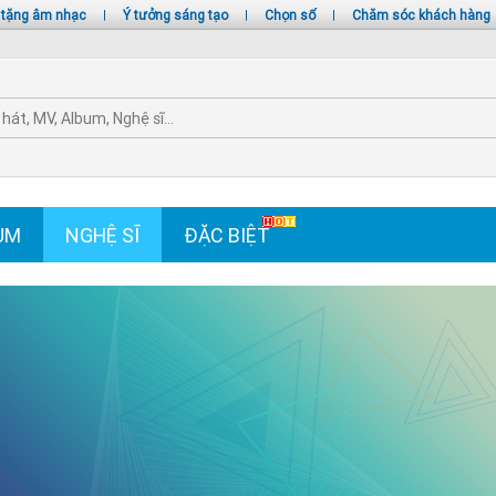
 tặng âm nhạc
|
Ý tưởng sáng tạo
|
Chọn số
|
Chăm sóc khách hàng
UM
NGHỆ SĨ
ĐẶC BIỆT