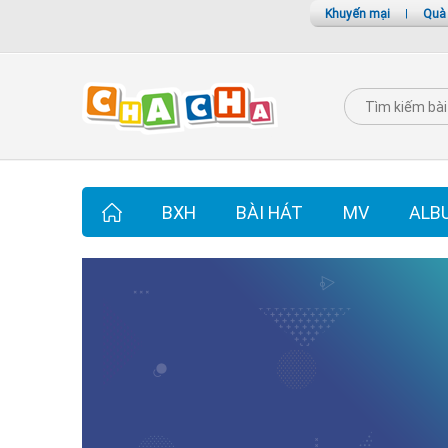
Khuyến mại
|
Quà
BXH
BÀI HÁT
MV
ALB