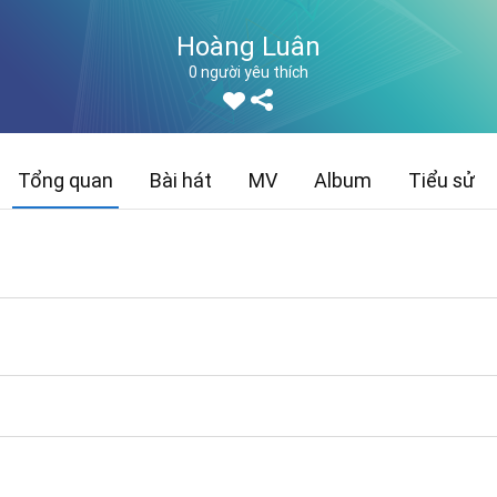
Hoàng Luân
0 người yêu thích
Tổng quan
Bài hát
MV
Album
Tiểu sử