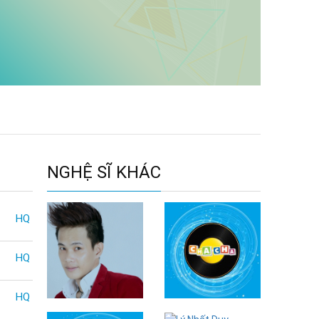
NGHỆ SĨ KHÁC
HQ
HQ
HQ
Thiên Khánh
Doãn Quế