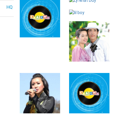
Lý Nhất Duy
HQ
lil boy
G.T.L
Lâm Nhật Tiến
(Trẻ)
Y Phụng
Keith Gattis