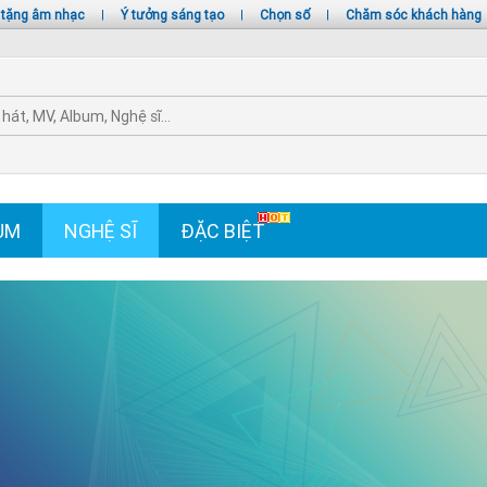
 tặng âm nhạc
|
Ý tưởng sáng tạo
|
Chọn số
|
Chăm sóc khách hàng
UM
NGHỆ SĨ
ĐẶC BIỆT