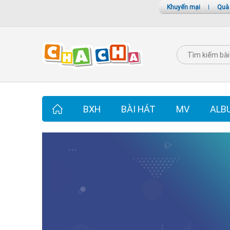
Khuyến mại
|
Quà
BXH
BÀI HÁT
MV
ALB