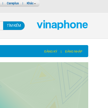
|
Careplus
|
Khác
TÌM KIẾM
ĐĂNG KÝ
|
ĐĂNG NHẬP