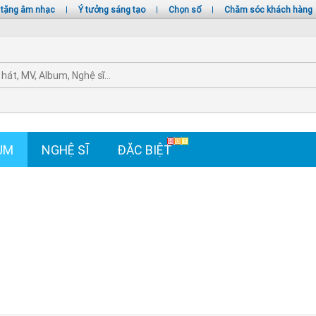
 tặng âm nhạc
|
Ý tưởng sáng tạo
|
Chọn số
|
Chăm sóc khách hàng
UM
NGHỆ SĨ
ĐẶC BIỆT