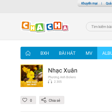
Khuyến mại
|
Quà
BXH
BÀI HÁT
MV
ALB
Nhạc Xuân
Phương Anh Bolero
2.305
0
Chia sẻ