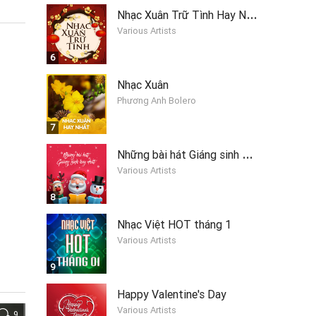
N
hạc Xuân Trữ Tình Hay Nhất
Various Artists
6
Nhạc Xuân
Phương Anh Bolero
7
N
hững bài hát Giáng sinh hay nhất 2019
Various Artists
8
Nhạc Việt HOT tháng 1
Various Artists
9
Happy Valentine's Day
Various Artists
9