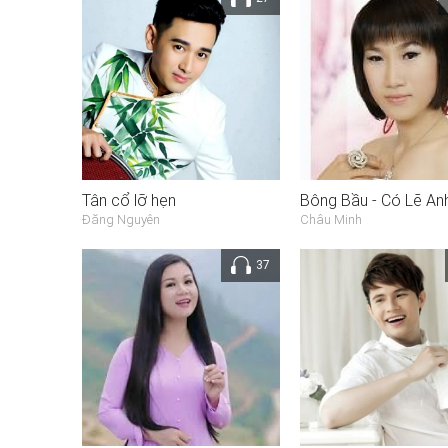
Tân cổ lỡ hẹn
Đăng Nguyên
Châu Minh
37