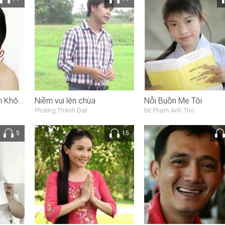
Bông Bầu - Có Lẽ Anh Không Về
Niềm vui lên chùa
Nỗi Buồn Mẹ Tôi
Phương Thành Đạt
Bé Phạm Anh Thư
5
15