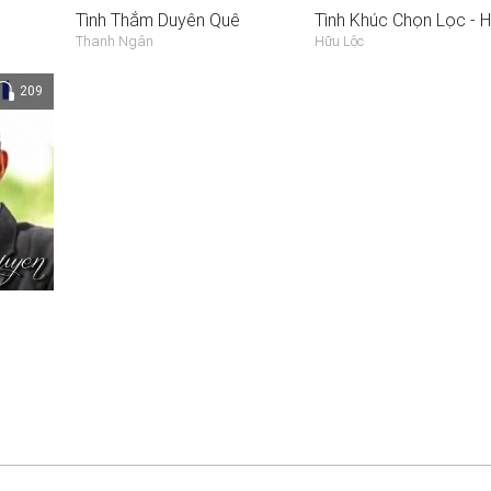
Tình Thắm Duyên Quê
Thanh Ngân
Hữu Lộc
209