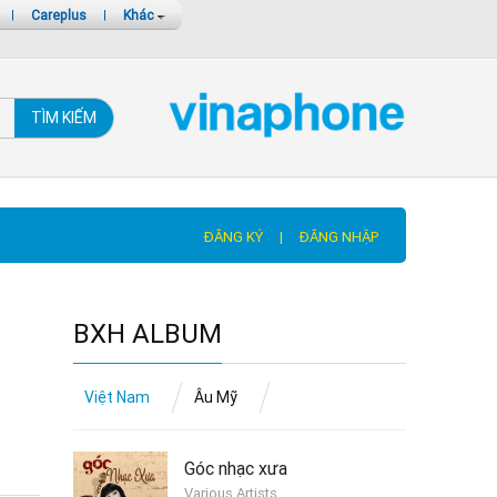
|
Careplus
|
Khác
TÌM KIẾM
ĐĂNG KÝ
|
ĐĂNG NHẬP
BXH ALBUM
Việt Nam
Âu Mỹ
Góc nhạc xưa
Various Artists