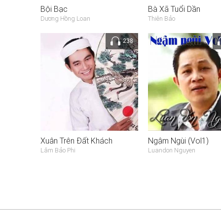
Bội Bạc
Bà Xã Tuổi Dần
Dương Hồng Loan
Thiên Bảo
238
Xuân Trên Đất Khách
Ngậm Ngùi (Vol1)
Lâm Bảo Phi
Luandon Nguyen