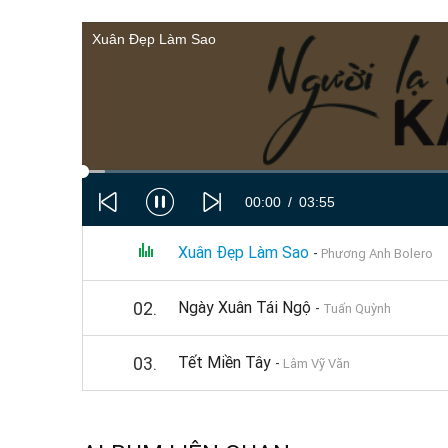
Xuân Đẹp Làm Sao
00:00
03:55
01.
Xuân Đẹp Làm Sao
-
Phương Anh Bolero
02.
Ngày Xuân Tái Ngộ
-
Tuấn Quỳnh
03.
Tết Miền Tây
-
Lâm Vỹ Văn