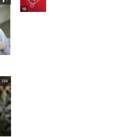
10
206