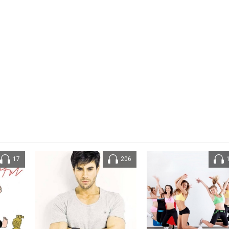
17
206