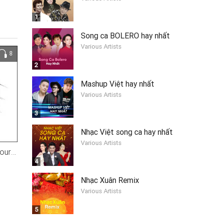
1
Song ca BOLERO hay nhất
Various Artists
8
2
Mashup Việt hay nhất
Various Artists
3
Nhạc Việt song ca hay nhất
Various Artists
God put a smile upon your face
4
Nhạc Xuân Remix
Various Artists
5