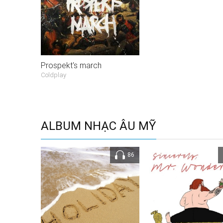
Prospekt's march
Coldplay
ALBUM NHẠC ÂU MỸ
86