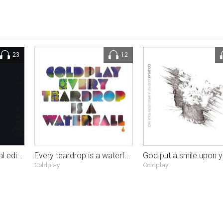
23
12
X&Y Japanese special edition (bonus disc)
Every teardrop is a waterfall (EP)
Coldplay
Coldplay