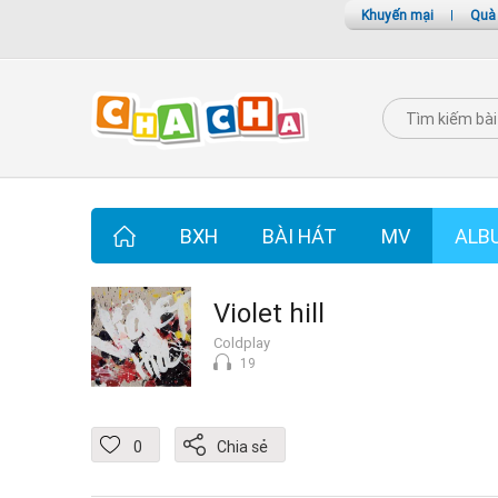
Khuyến mại
|
Quà
BXH
BÀI HÁT
MV
ALB
Violet hill
Coldplay
19
0
Chia sẻ