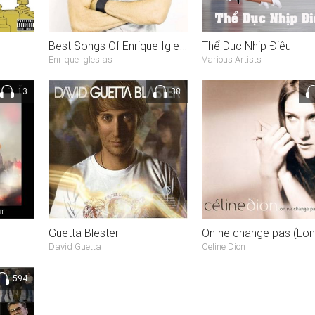
Best Songs Of Enrique Iglesias
Thể Dục Nhịp Điệu
Enrique Iglesias
Various Artists
13
38
Guetta Blester
David Guetta
Celine Dion
594