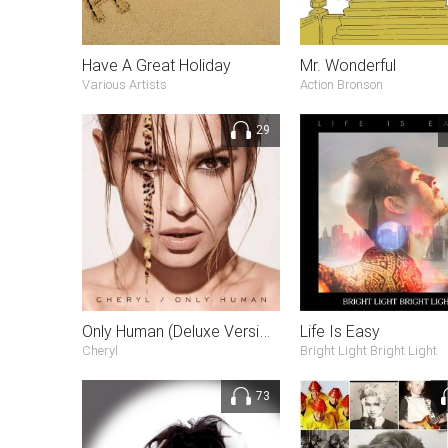
Have A Great Holiday
Mr. Wonderful
Various Artists
Action Bronson
29
Only Human (Deluxe Version)
Life Is Easy
Cheryl
Bright Light Bright Light
73