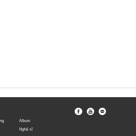
ng
Album
Nghệ sĩ