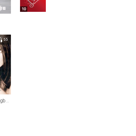
10
55
On ne change pas (Longbook edition) (CD2)