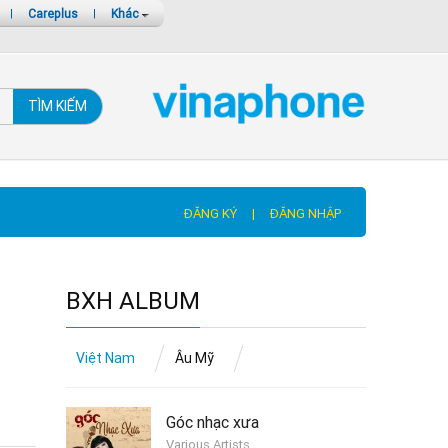
|
Careplus
|
Khác
TÌM KIẾM
ĐĂNG KÝ
|
ĐĂNG NHẬP
BXH ALBUM
Việt Nam
Âu Mỹ
Góc nhạc xưa
Various Artists