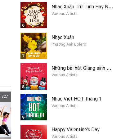
N
hạc Xuân Trữ Tình Hay Nhất
Various Artists
6
Nhạc Xuân
Phương Anh Bolero
7
N
hững bài hát Giáng sinh hay nhất 2019
Various Artists
8
1.327
Nhạc Việt HOT tháng 1
Various Artists
9
Happy Valentine's Day
Various Artists