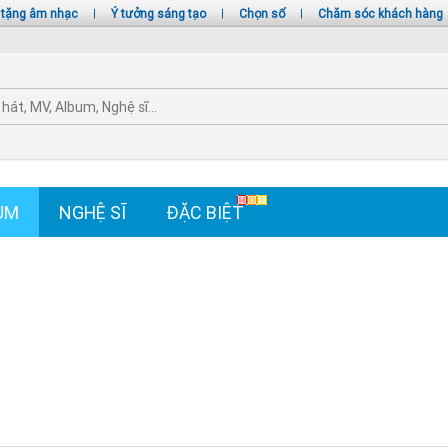
 tặng âm nhạc
|
Ý tưởng sáng tạo
|
Chọn số
|
Chăm sóc khách hàng
UM
NGHỆ SĨ
ĐẶC BIỆT