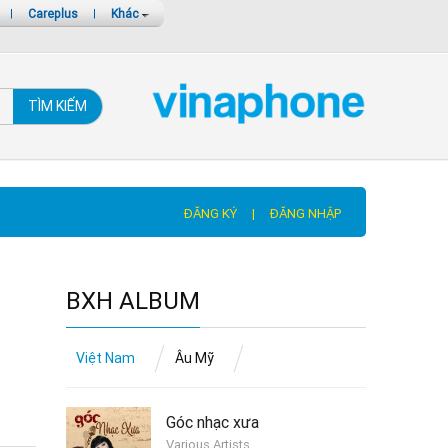
|
Careplus
|
Khác
TÌM KIẾM
ĐĂNG KÝ
|
ĐĂNG NHẬP
BXH ALBUM
Việt Nam
Âu Mỹ
Góc nhạc xưa
Various Artists