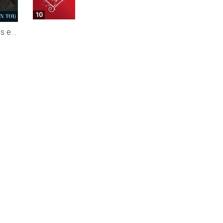
10
I believe in you (Je crois en toi)