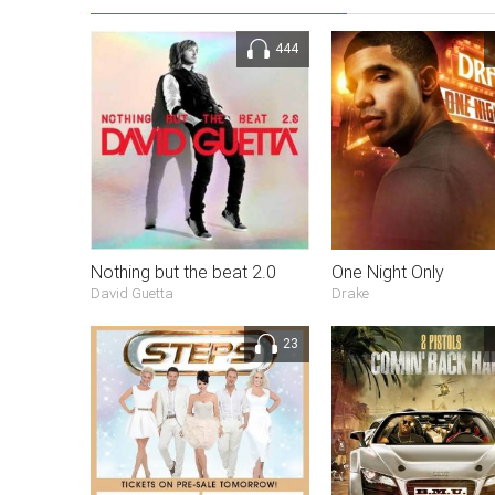
444
Nothing but the beat 2.0
One Night Only
David Guetta
Drake
23