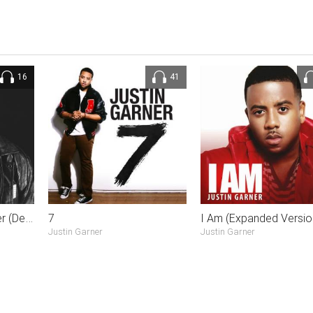
16
41
We Only Have Forever (Deluxe Version)
7
I Am (Expanded Versio
Justin Garner
Justin Garner