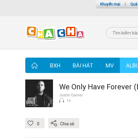
Khuyến mại
|
Quà
BXH
BÀI HÁT
MV
ALB
We Only Have Forever (
Justin Garner
16
0
Chia sẻ