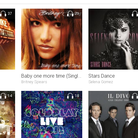
37
71
Baby one more time (Single)
Stars Dance
Britney Spears
Selena Gomez
14
18