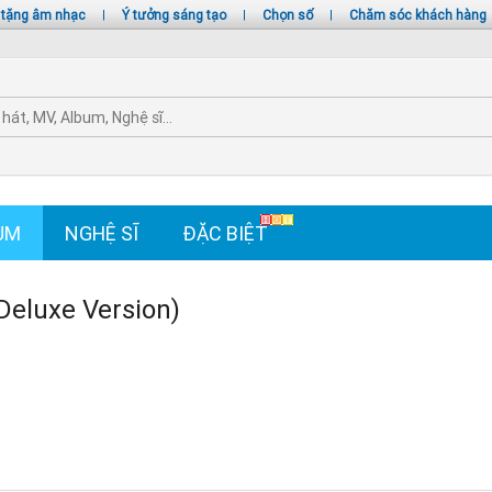
 tặng âm nhạc
|
Ý tưởng sáng tạo
|
Chọn số
|
Chăm sóc khách hàng
UM
NGHỆ SĨ
ĐẶC BIỆT
Deluxe Version)