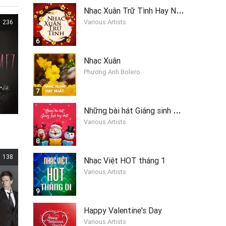
N
hạc Xuân Trữ Tình Hay Nhất
Various Artists
236
6
Nhạc Xuân
Phương Anh Bolero
7
N
hững bài hát Giáng sinh hay nhất 2019
Various Artists
8
138
Nhạc Việt HOT tháng 1
Various Artists
9
Happy Valentine's Day
Various Artists