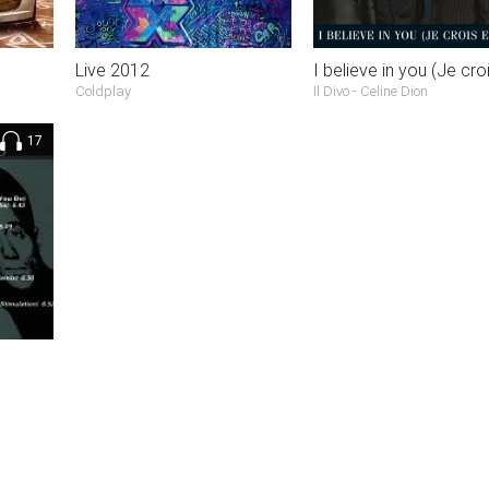
Live 2012
Coldplay
Il Divo - Celine Dion
17