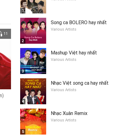
1
Song ca BOLERO hay nhất
Various Artists
11
2
Mashup Việt hay nhất
Various Artists
3
Nhạc Việt song ca hay nhất
Various Artists
n)
4
Nhạc Xuân Remix
Various Artists
5