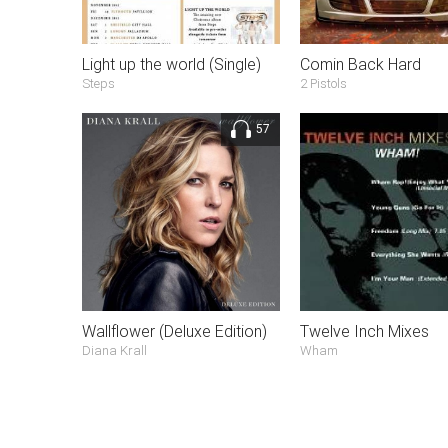
Light up the world (Single)
Comin Back Hard
Steps
2 Pistols
57
Wallflower (Deluxe Edition)
Twelve Inch Mixes
Diana Krall
Wham